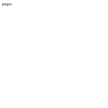
juegos